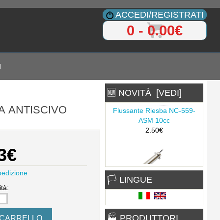
ACCEDI/REGISTRATI
0 - 0.00€
I
🆕 NOVITÀ [VEDI]
LA ANTISCIVO
Flussante Riesba NC-559-
ASM 10cc
2.50€
3€
pedizione
Heater pipe PTC 20962
🏳 LINGUE
6.47€
tà:
🏭 PRODUTTORI