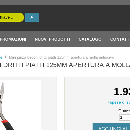
PROMOZIONI
NUOVI PRODOTTI
CATALOGO
CONTATT
ze
Mini pinza becchi dritti piatti 125mm apertura a molla antiscivo
I DRITTI PIATTI 125MM APERTURA A MOL
1.9
+spese di s
Quanti