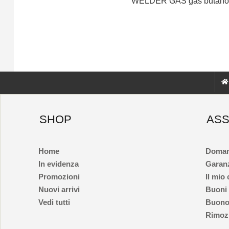
WELDER GAS gas butano
SHOP
ASS
Home
Doman
In evidenza
Garan
Promozioni
Il mio
Nuovi arrivi
Buoni
Vedi tutti
Buono
Rimozi