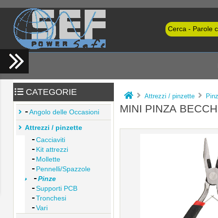
CATEGORIE
Attrezzi / pinzette
Pin
MINI PINZA BECCH
Angolo delle Occasioni
Attrezzi / pinzette
Cacciaviti
Kit attrezzi
Mollette
Pennelli/Spazzole
Pinze
Supporti PCB
Tronchesi
Vari