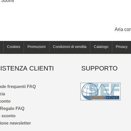
 300ml
Aria co
Cookies
Promozioni
Condizioni di vendita
Catalogo
Privacy
ISTENZA CLIENTI
SUPPORTO
de frequenti FAQ
zia
 conto
 Regalo FAQ
 sconto
one newsletter