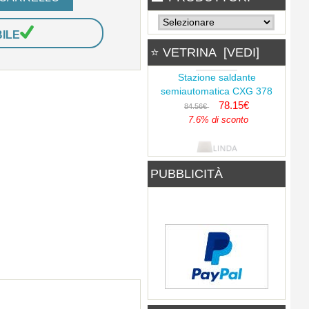
Fusibile MTA PAL 4100 100A
BLU
BILE
3.94€
⭐ VETRINA [VEDI]
Stazione saldante
semiautomatica CXG 378
78.15€
84.56€
Heater pipe PTC 20992
7.6% di sconto
8.69€
PUBBLICITÀ
LI-RGBW Linda - Lampada
LED da tavolo RGB+W
Flussometro Aoyue
15.86€
25.47€
5.49€
37.7% di sconto
Flussante sintetico Stannol
Flussante No-Clean a base
EF-350 250ml no-clean
acqua 5Lt