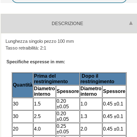
DESCRIZIONE
Lunghezza singolo pezzo 100 mm
Tasso retraibilità: 2:1
Specifiche espresse in mm:
Prima del
Dopo il
restringimento
restringimento
Quantità
Diametro
Diametro
Spessore
Spessore
interno
interno
0.20
30
1.5
1.0
0.45 ±0.1
±0.05
0.20
30
2.5
1.3
0.45 ±0.1
±0.05
0.25
20
4.0
2.0
0.45 ±0.1
±0.05