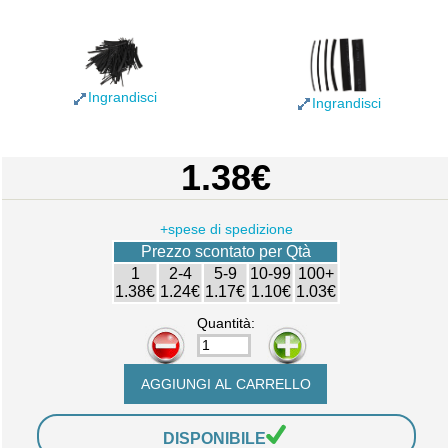
Ingrandisci
Ingrandisci
1.38€
+spese di spedizione
Prezzo scontato per Qtà
1
2-4
5-9
10-99
100+
1.38€
1.24€
1.17€
1.10€
1.03€
Quantità:
-
+
DISPONIBILE