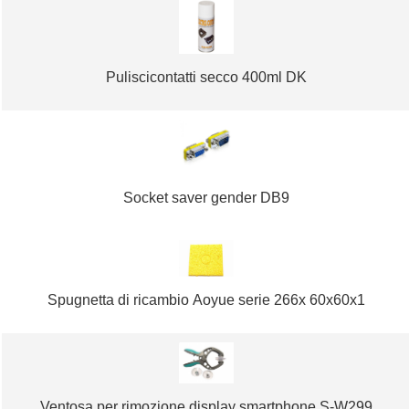
Puliscicontatti secco 400ml DK
Socket saver gender DB9
Spugnetta di ricambio Aoyue serie 266x 60x60x1
Ventosa per rimozione display smartphone S-W299