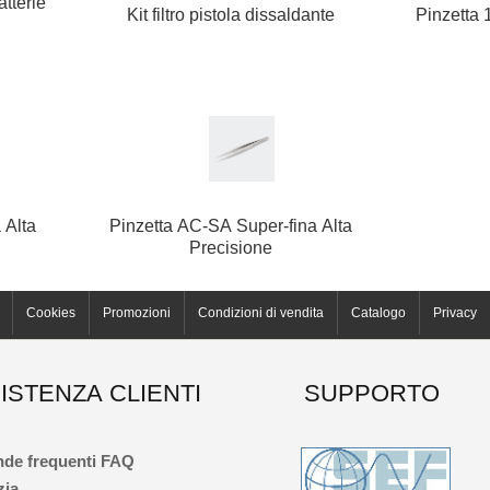
tterie
Kit filtro pistola dissaldante
Pinzetta 
 Alta
Pinzetta AC-SA Super-fina Alta
Precisione
Cookies
Promozioni
Condizioni di vendita
Catalogo
Privacy
ISTENZA CLIENTI
SUPPORTO
de frequenti FAQ
zia