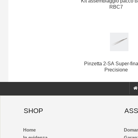
Kit assemblaggio pacco ba
RBC7
Pinzetta 2-SA Super-fina
Precisione
SHOP
ASS
Home
Doman
In evidenza
Garan