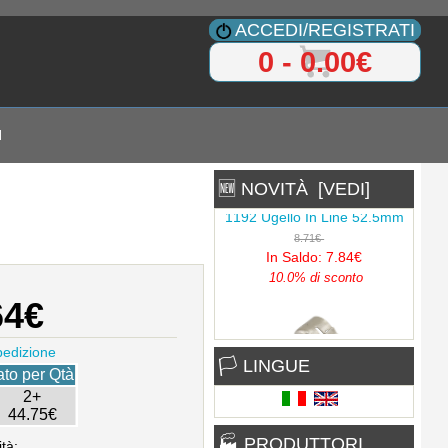
ACCEDI/REGISTRATI
0 - 0.00€
I
🆕 NOVITÀ [VEDI]
1192 Ugello In Line 52.5mm
8.71€
In Saldo: 7.84€
10.0% di sconto
64€
pedizione
🏳 LINGUE
1194 Ugello 6mm
to per Qtà
3.67€
2+
In Saldo: 3.30€
44.75€
10.0% di sconto
🏭 PRODUTTORI
tà: