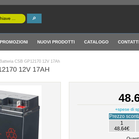
PROMOZIONI
NUOVI PRODOTTI
CATALOGO
CONTATT
atteria CSB GP12170 12V 17Ah
2170 12V 17AH
48.
+spese di s
Prezzo sconta
1
48.64€
Quanti