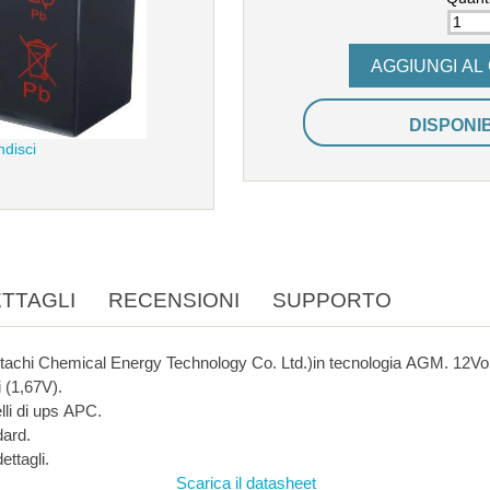
DISPONI
ndisci
TTAGLI
RECENSIONI
SUPPORTO
Batteria al piombo CSB ( Hitachi Chemical Energy Technology 
 (1,67V).
lli di ups APC.
dard.
ettagli.
Scarica il datasheet