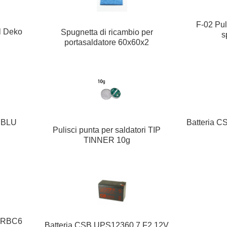
F-02 Pul
l Deko
Spugnetta di ricambio per
s
portasaldatore 60x60x2
Batteria 
A BLU
Pulisci punta per saldatori TIP
TINNER 10g
e RBC6
Batteria CSB UPS12360 7 F2 12V