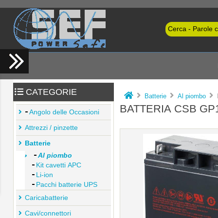
CATEGORIE
Batterie
Al piombo
B
BATTERIA CSB GP1
Angolo delle Occasioni
Attrezzi / pinzette
Batterie
Al piombo
Kit cavetti APC
Li-ion
Pacchi batterie UPS
Caricabatterie
Cavi/connettori