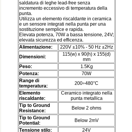
saldatura di leghe lead-free senza
incremento eccessivo di temperatura della
punta.
Utilizza un elemento riscaldante in ceramica
e un sensore integrati nella punta per una
sostituzione semplice e rapida.
Elevata potenza, 70W a bassa tensione, 24V;
elevata sicurezza ed efficenza.
Alimentazione:
220V ±10% - 50 Hz ±2Hz
115(w) x 90(h) x 155(d)
Dimensioni:
mm
Peso:
1.5Kg
Potenza:
70W
Range di
200÷480°C
temperatura:
Elemento
Ceramico integrato nella
riscaldante:
punta metallica
Tip to Ground
Below 2 ohms
Resistance:
Tip to Ground
Below 2mV
Potential:
Tensione stilo:
24V