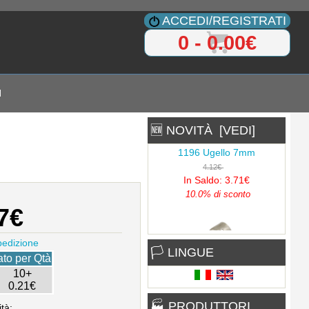
ACCEDI/REGISTRATI
0 - 0.00€
I
🆕 NOVITÀ [VEDI]
1196 Ugello 7mm
4.12€
In Saldo: 3.71€
10.0% di sconto
7€
pedizione
🏳 LINGUE
1197 Ugello 9mm
to per Qtà
1.90€
10+
In Saldo: 1.71€
0.21€
10.0% di sconto
🏭 PRODUTTORI
tà: