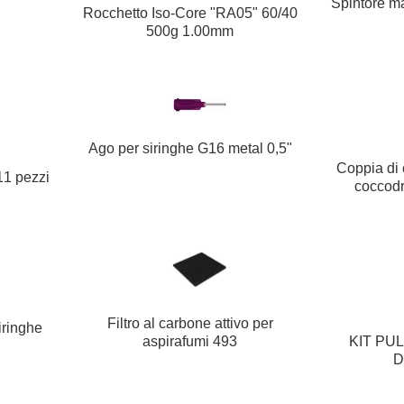
Spintore m
Rocchetto Iso-Core "RA05" 60/40
500g 1.00mm
Ago per siringhe G16 metal 0,5"
Coppia di 
 11 pezzi
coccodr
Filtro al carbone attivo per
iringhe
aspirafumi 493
KIT PU
D