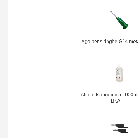
Ago per siringhe G14 meta
Alcool Isopropilico 1000m
I.P.A.