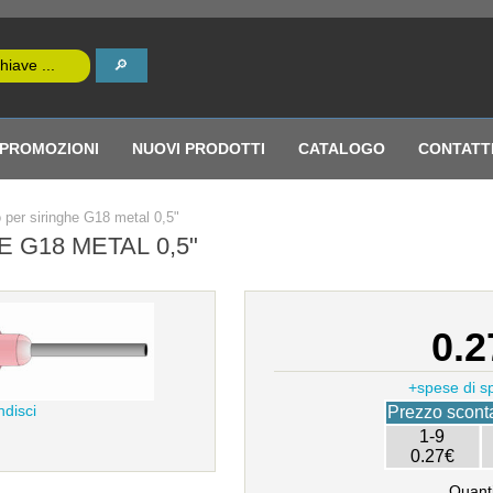
PROMOZIONI
NUOVI PRODOTTI
CATALOGO
CONTATT
per siringhe G18 metal 0,5"
 G18 METAL 0,5"
0.2
+spese di s
ndisci
Prezzo sconta
1-9
0.27€
Quanti