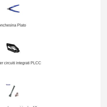
In Saldo: 9.90€
10.0% di sconto
LI-RGBW Linda - Lampada
LED da tavolo RGB+W
15.86€
onchesina Plato
25.47€
37.7% di sconto
WELDER GAS gas butano
300ml
er circuiti integrati PLCC
1.26€