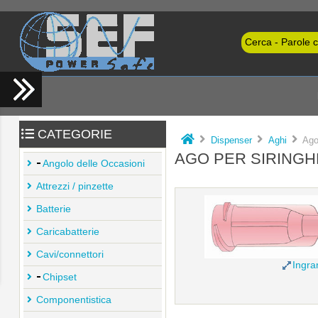
CATEGORIE
Dispenser
Aghi
Ago 
AGO PER SIRINGHE
Angolo delle Occasioni
Attrezzi / pinzette
Batterie
Caricabatterie
Cavi/connettori
Ingra
Chipset
Componentistica