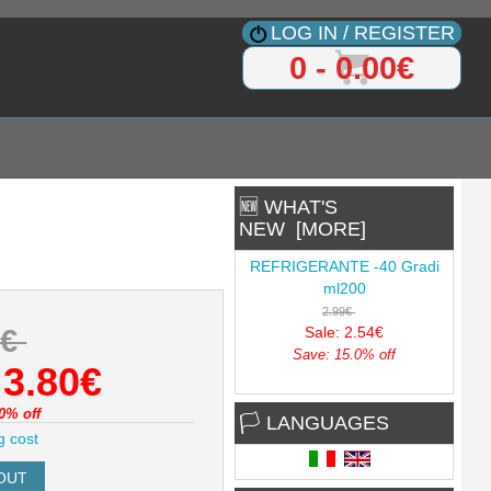
LOG IN / REGISTER
0 - 0.00€
🆕 WHAT'S
NEW [MORE]
REFRIGERANTE -40 Gradi
ml200
2.99€
Sale: 2.54€
7€
Save: 15.0% off
3.80€
0% off
🏳 LANGUAGES
g cost
Supporto PCB universale
500x300x160mm