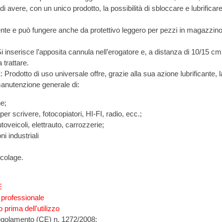
La duplice azione permette di avere, con un unico prodotto, la possibilità di sbloccare e lubrifica
Il velo lubrificante è persistente e può fungere anche da protettivo leggero per pezzi in magazzi
: Si inserisce l’apposita cannula nell’erogatore e, a distanza di 10/1
a trattare.
E
: Prodotto di uso universale offre, grazie alla sua azione lubrificante,
 manutenzione generale di:
e;
er scrivere, fotocopiatori, HI-FI, radio, ecc.;
toveicoli, elettrauto, carrozzerie;
ni industriali
icolage.
E
 professionale
prima dell'utilizzo
regolamento (CE) n. 1272/2008: