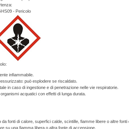
rtenza:
S09 - Pericolo
olo:
ente infiammabile.
essurizzato: può esplodere se riscaldato.
le in caso di ingestione e di penetrazione nelle vie respiratorie.
organismi acquatici con effetti di lunga durata.
P210 - Tenere lontano da fonti di cal
e su una fiamma libera o altra fonte di accensione.