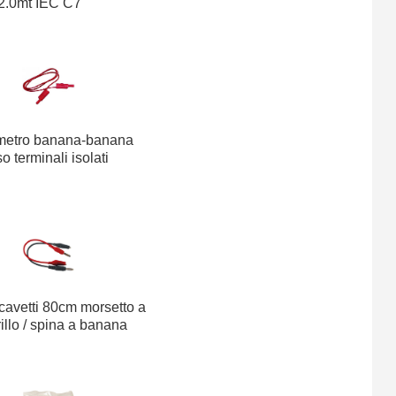
2.0mt IEC C7
metro banana-banana
o terminali isolati
cavetti 80cm morsetto a
illo / spina a banana