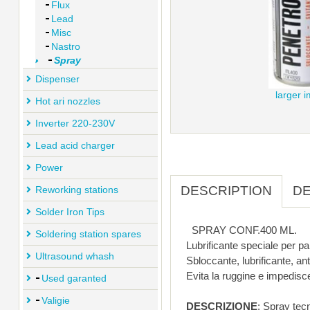
Flux
Lead
Misc
Nastro
Spray
Dispenser
larger 
Hot ari nozzles
Inverter 220-230V
Lead acid charger
Power
DESCRIPTION
DE
Reworking stations
Solder Iron Tips
SPRAY CONF.400 ML.
Soldering station spares
Lubrificante speciale per p
Ultrasound whash
Sbloccante, lubrificante, an
Evita la ruggine e impedisc
Used garanted
Valigie
DESCRIZIONE