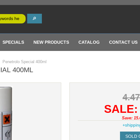
SPECIALS
NEW PRODUCTS
CATALOG
CONTACT US
Penetrolo Special 400ml
AL 400ML
4.4
SALE: 
Save: 15.
+shippin