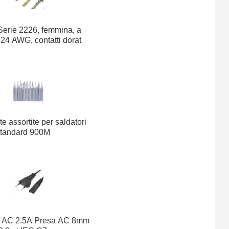
Scaricatore di sovratensione
Saldatore GHOST-30 30Watt
monofase 2posti DIN
20.74€
Serie 2226, femmina, a
24.22€
max60KA 275V
Save: 14.4% off
 24 AWG, contatti dorat
6.81€
Stazione saldante
semiautomatica CXG 378
78.15€
84.56€
Save: 7.6% off
e assortite per saldatori
tandard 900M
 AC 2.5A Presa AC 8mm