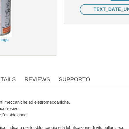
TEXT_DATE_U
image
TAILS
REVIEWS
SUPPORTO
arti meccaniche ed elettromeccaniche.
ticorrosivo.
e l'ossidazione.
: Spray tecnico indicato per lo sbloccaggio e la lubrificazione di viti, bulloni, ecc.