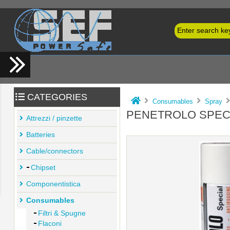
CATEGORIES
Consumables
Spray
PENETROLO SPECI
Attrezzi / pinzette
Batteries
Cable/connectors
Chipset
Componentistica
Consumables
Filtri & Spugne
Flaconi