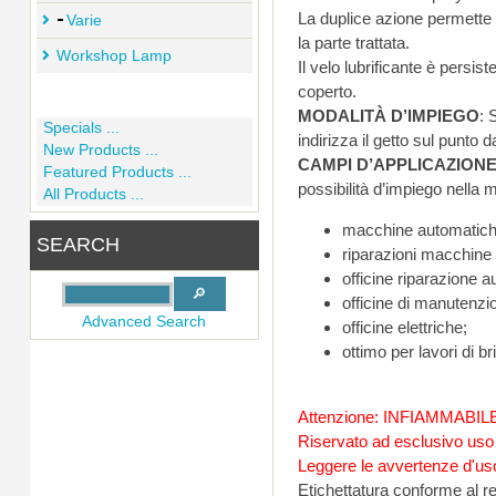
Varie
la parte trattata.
Workshop Lamp
coperto.
MODALITÀ D’IMPIEGO
Specials ...
indirizza il getto sul punto d
New Products ...
CAMPI D’APPLICAZION
Featured Products ...
possibilità d’impiego nella
All Products ...
macchine automatich
SEARCH
riparazioni macchine p
officine riparazione au
officine di manutenzio
Advanced Search
officine elettriche;
ottimo per lavori di br
Attenzione: INFIAMMABIL
Riservato ad esclusivo uso
Leggere le avvertenze d'uso 
Etichettatura conforme al 