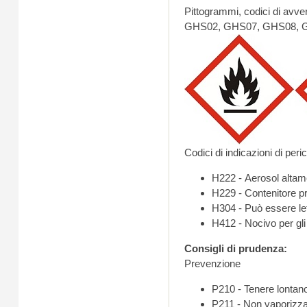
Pittogrammi, codici di avve
GHS02, GHS07, GHS08, GH
Codici di indicazioni di peric
H222 - Aerosol altam
H229 - Contenitore pr
H304 - Può essere leta
H412 - Nocivo per gli 
Consigli di prudenza:
Prevenzione
P211 - Non vaporizzar