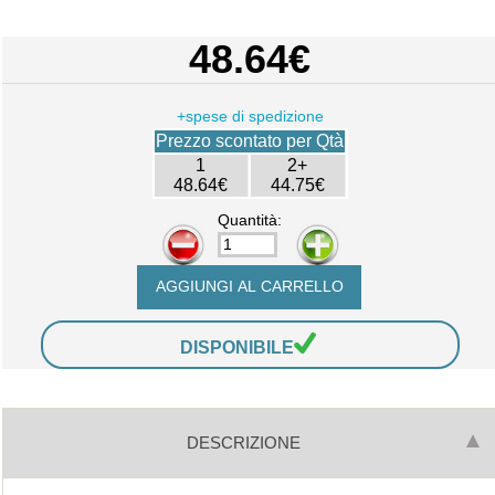
48.64€
+spese di spedizione
Prezzo scontato per Qtà
1
2+
48.64€
44.75€
Quantità:
-
+
DISPONIBILE
DESCRIZIONE