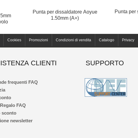
Punta per 
Punta per dissaldatore Aoyue
 125mm
1.50mm (A+)
volo
Cookies
Promozioni
Condizioni di vendita
Catalogo
Privacy
ISTENZA CLIENTI
SUPPORTO
de frequenti FAQ
zia
 conto
 Regalo FAQ
 sconto
one newsletter