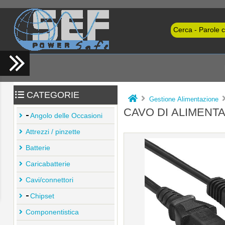
CATEGORIE
Gestione Alimentazione
CAVO DI ALIMENTA
Angolo delle Occasioni
Attrezzi / pinzette
Batterie
Caricabatterie
Cavi/connettori
Chipset
Componentistica