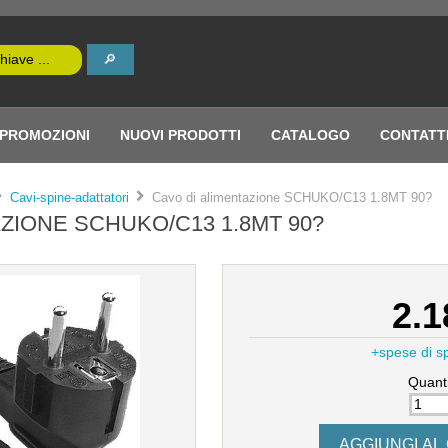
PROMOZIONI
NUOVI PRODOTTI
CATALOGO
CONTATT
Cavi-spine-adattatori
Cavo di alimentazione SCHUKO/C13 1.8MT 90?
ZIONE SCHUKO/C13 1.8MT 90?
2.1
+spese di s
Quanti