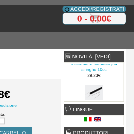
ACCEDI/REGISTRATI
0 - 0.00€
I
🆕 NOVITÀ [VEDI]
Distributore manuale per
siringhe 10cc
29.23€
8€
Estrattore di chip per pistola
pedizione
🏳 LINGUE
ad aria calda
tà:
1.40€
🏭 PRODUTTORI