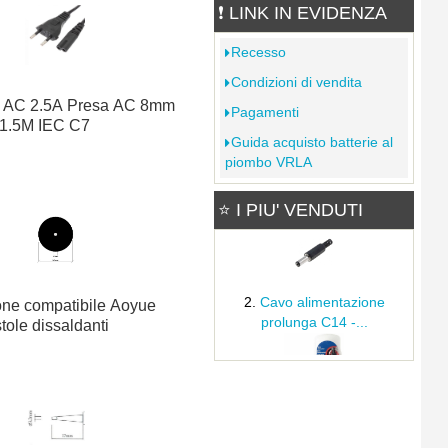
F-202 Working Platform
❗ LINK IN EVIDENZA
8.16€
In Saldo: 7.35€
Recesso
10.0% di sconto
Condizioni di vendita
Flussante sintetico Stannol
 AC 2.5A Presa AC 8mm
Pagamenti
EF-350 250ml no-clean
1.5M IEC C7
3.39€
Guida acquisto batterie al
Distributore pneumatico per
piombo VRLA
siringhe
Spinotto Alimentazione
102.48€
⭐ I PIU' VENDUTI
d.5,5x2,5...
Mini tronchese 125mm
apertura a molla impugnatura
antiscivolo
Detergente Dekasol F70
1.33€
Cavo alimentazione
one compatibile Aoyue
1000ml
prolunga C14 -...
stole dissaldanti
6.23€
WELDER GAS gas butano
300ml
Spina volante C14 10A-
1.26€
250VAC