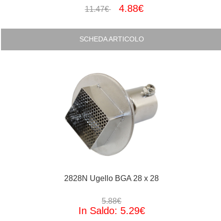
4.88€
11.47€
SCHEDA ARTICOLO
2828N Ugello BGA 28 x 28
5.88€
In Saldo: 5.29€