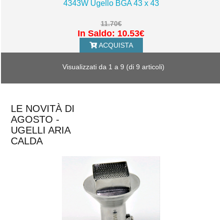
4343W Ugello BGA 43 x 43
11.70€
In Saldo: 10.53€
ACQUISTA
Visualizzati da
1
a
9
(di
9
articoli)
LE NOVITÀ DI
AGOSTO -
UGELLI ARIA
CALDA