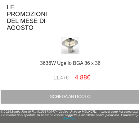
LE
PROMOZIONI
DEL MESE DI
AGOSTO
3636W Ugello BGA 36 x 36
4.88€
11.47€
SCHEDA ARTICOLO
© 2026Sergio Frosini P.I. 01563790474 Codice Univoco M5UXCR1 - I prezzi sono iva compresa.
Le informazioni riportate su possono essere soggette a modifiche senza preavviso. Powered by
Zen Cart