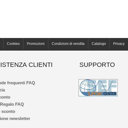
Cookies
Promozioni
Condizioni di vendita
Catalogo
Privacy
ISTENZA CLIENTI
SUPPORTO
de frequenti FAQ
zia
 conto
 Regalo FAQ
 sconto
one newsletter