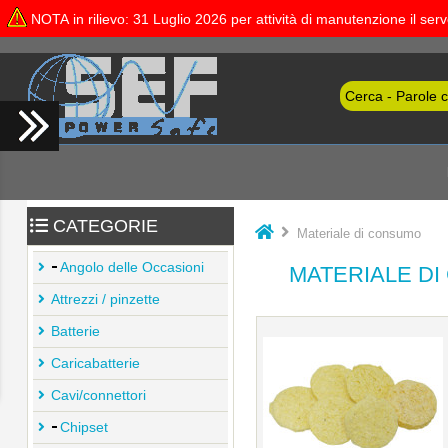
NOTA in rilievo: 31 Luglio 2026 per attività di manutenzione il se
CATEGORIE
Materiale di consumo
Angolo delle Occasioni
MATERIALE D
Attrezzi / pinzette
Batterie
Caricabatterie
Cavi/connettori
Chipset