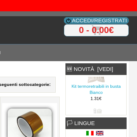
ACCEDI/REGISTRATI
0 - 0.00€
I
🆕 NOVITÀ [VEDI]
e seguenti sottocategorie:
Kit termoretraibili in busta
Bianco
1.31€
🏳 LINGUE
Kit filtro pistola dissaldante
2.88€