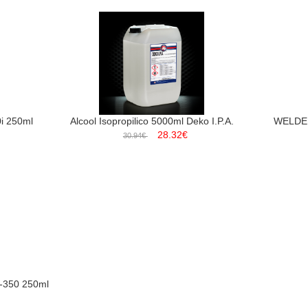
0i 250ml
WELDER
Alcool Isopropilico 5000ml Deko I.P.A.
28.32€
30.94€
F-350 250ml