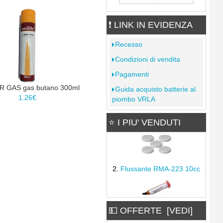
6.10€
8.45€
Kit filtri FEK-01
55.00€
❗ LINK IN EVIDENZA
Recesso
LI-RGBW Linda - Lampada
Condizioni di vendita
LED da tavolo RGB+W
15.86€
Kit di conversione per
25.47€
Pagamenti
portasaldatore AOYUE a
 GAS gas butano 300ml
Guida acquisto batterie al
pinza
1.26€
piombo VRLA
3.16€
In Saldo: 2.84€
Filtro per stazione
⭐ I PIU' VENDUTI
Flussante sintetico Stannol
dissaldante...
EF-350 250ml no-clean
3.39€
Kit termoretraibili bianco
Flussante RMA-223 10cc
2.51€
WELDER GAS gas butano
300ml
💵 OFFERTE [VEDI]
1.26€
Rocchetto Iso-Core "RA05"
60/40...