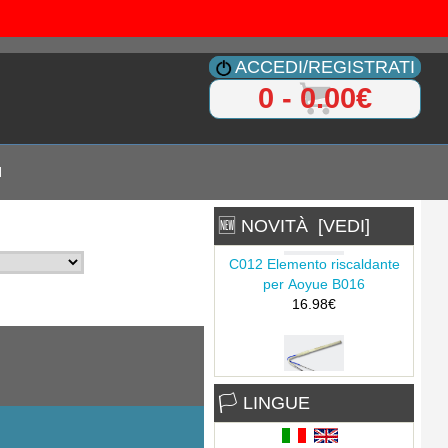
ACCEDI/REGISTRATI
0 - 0.00€
I
🆕 NOVITÀ [VEDI]
C012 Elemento riscaldante
per Aoyue B016
16.98€
)
C031 Elemento riscaldante
🏳 LINGUE
per Aoyue B014
9.33€