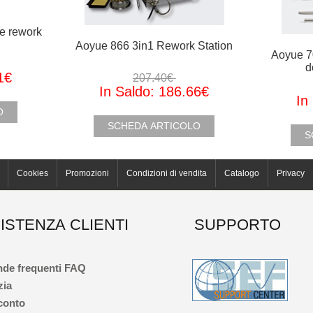
e rework
Aoyue 866 3in1 Rework Station
Aoyue 7
d
1€
207.40€
In Saldo: 186.66€
In
LO
SCHEDA ARTICOLO
S
Cookies
Promozioni
Condizioni di vendita
Catalogo
Privacy
ISTENZA CLIENTI
SUPPORTO
de frequenti FAQ
zia
 conto