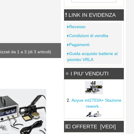
1.26€
C032 Elemento riscaldante
❗ LINK IN EVIDENZA
per Aoyue B015
9.33€
Recesso
Kit 326 PCB Working
Condizioni di vendita
Platform
Pagamenti
6.10€
8.45€
Cavetti colorati per test
lizzati da
1
a
3
(di
3
articoli)
Guida acquisto batterie al
1.01€
piombo VRLA
Aoyue 866 3in1 Rework
⭐ I PIU' VENDUTI
Station
Alcool Isopropilico 5000ml
Deko I.P.A.
Carrello dissaldante Aoyue
28.32€
30.94€
Filter Dock
4.61€
Aoyue int2703A+ Stazione
rework...
Mini tronchese 125mm
apertura a molla impugnatura
💵 OFFERTE [VEDI]
antiscivolo