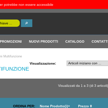
rver potrebbe non essere accessibile
PROMOZIONI
NUOVI PRODOTTI
CATALOGO
CONTATT
i Multifunzione
Visualizzazione:
TIFUNZIONE
Visualizzati da
1
a
3
(di
3
articoli
ORDINA PER:
Nome Prodotto(i)+
Prezzo