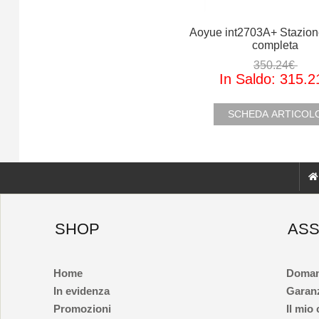
Aoyue int2703A+ Stazion
completa
350.24€
In Saldo: 315.2
SCHEDA ARTICO
SHOP
ASS
Home
Doman
In evidenza
Garan
Promozioni
Il mio