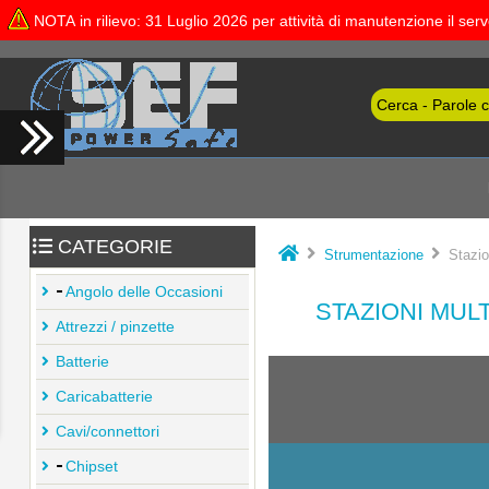
NOTA in rilievo: 31 Luglio 2026 per attività di manutenzione il se
CATEGORIE
Strumentazione
Stazion
Angolo delle Occasioni
STAZIONI MUL
Attrezzi / pinzette
Batterie
Caricabatterie
Cavi/connettori
Chipset