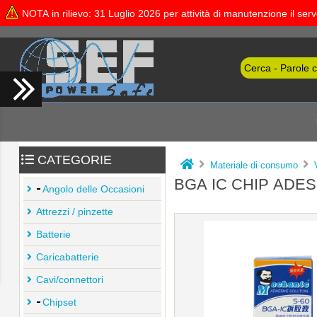
NOTA in rilievo: 31 Luglio 2026 per attività di manutenzione il se
CATEGORIE
Materiale di consumo
BGA IC CHIP ADES
Angolo delle Occasioni
Attrezzi / pinzette
Batterie
Caricabatterie
Cavi/connettori
Chipset