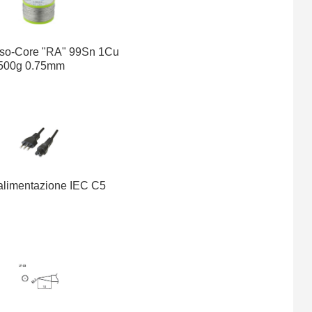
WELDER GAS gas butano
300ml
Iso-Core "RA" 99Sn 1Cu
Antivibrante (Silent Block)
500g 0.75mm
Maschio-Femmina M8
1.20€
1.95€
Pulisci punta per saldatori
38.8% di sconto
TINNER
Kit 326 PCB Working
alimentazione IEC C5
Platform
6.10€
8.45€
27.8% di sconto
Stazione saldante
semiautomatica CXG 378