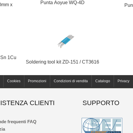
Punta Aoyue WQ-4D
50mm x
Pun
9Sn 1Cu
Soldering tool kit ZD-151 / CT3616
Cookies
Promozioni
Condizioni di vendita
Catalogo
Privacy
ISTENZA CLIENTI
SUPPORTO
de frequenti FAQ
zia