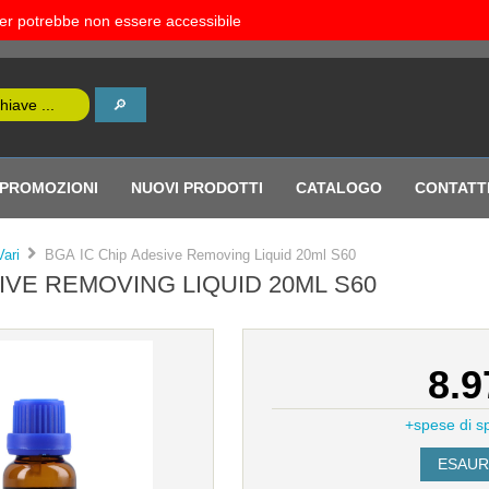
rver potrebbe non essere accessibile
PROMOZIONI
NUOVI PRODOTTI
CATALOGO
CONTATT
Vari
BGA IC Chip Adesive Removing Liquid 20ml S60
IVE REMOVING LIQUID 20ML S60
8.9
+spese di s