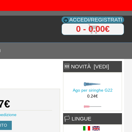
ACCEDI/REGISTRATI
0 - 0.00€
I
Ago per siringhe G20
🆕 NOVITÀ [VEDI]
0.24€
Ago per siringhe G22
0.24€
7€
Ago per siringhe G18 metal
pedizione
1,5"
🏳 LINGUE
0.29€