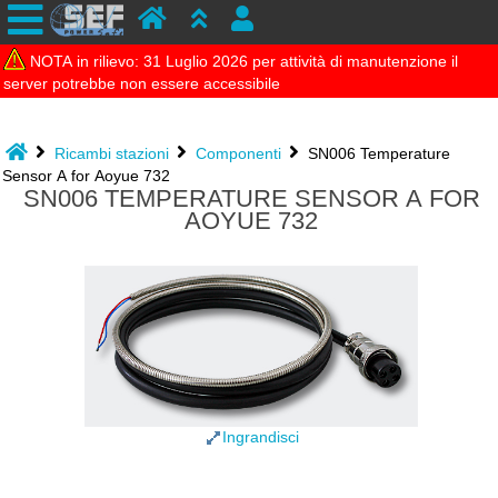
NOTA in rilievo: 31 Luglio 2026 per attività di manutenzione il
server potrebbe non essere accessibile
Ricambi stazioni
Componenti
SN006 Temperature
Sensor A for Aoyue 732
SN006 TEMPERATURE SENSOR A FOR
AOYUE 732
Ingrandisci