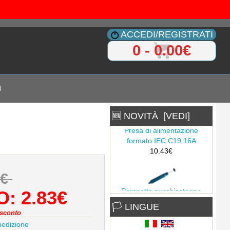
ACCEDI/REGISTRATI
0 - 0.00€
I
🆕 NOVITÀ [VEDI]
Presa di alimentazione
formato IEC C19 16A
10.43€
5€
Pompetta succhiastagno
: 2.83€
grande
🏳 LINGUE
1.40€
sconto
pedizione