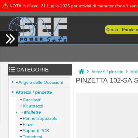
NOTA in rilievo: 31 Luglio 2026 per attività di manutenzione il se
CATEGORIE
Attrezzi / pinzette
Moll
PINZETTA 102-SA 
Angolo delle Occasioni
Attrezzi / pinzette
Cacciaviti
Kit attrezzi
Mollette
Pennelli/Spazzole
Pinze
Supporti PCB
Tronchesi