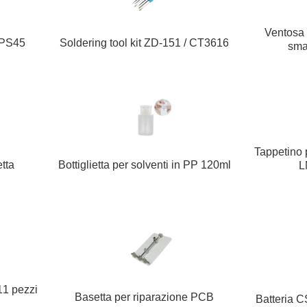
Ventosa 
 PS45
Soldering tool kit ZD-151 / CT3616
sma
Tappetino p
tta
Bottiglietta per solventi in PP 120ml
L
 11 pezzi
Basetta per riparazione PCB
Batteria 