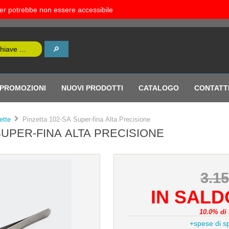
rver potrebbe non essere accessibile
PROMOZIONI
NUOVI PRODOTTI
CATALOGO
CONTATT
ette
Pinzetta 102-SA Super-fina Alta Precisione
SUPER-FINA ALTA PRECISIONE
3.1
IN SALDO
10.0% di 
+spese di s