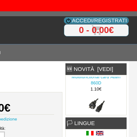
ACCEDI/REGISTRATI
0 - 0.00€
I
🆕 NOVITÀ [VEDI]
Multifunctional card Atten
860D
1.10€
0€
Cavo di alimentazione
pedizione
SCHUKO/C13 2.5MT dritto
🏳 LINGUE
2.90€
tà: