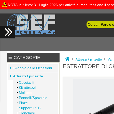
NOTA in rilievo: 31 Luglio 2026 per attività di manutenzione il se
CATEGORIE
Attrezzi / pinzette
Vari
ESTRATTORE DI C
Angolo delle Occasioni
Attrezzi / pinzette
Cacciaviti
Kit attrezzi
Mollette
Pennelli/Spazzole
Pinze
Supporti PCB
Tronchesi