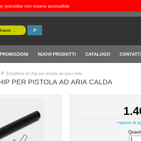
rver potrebbe non essere accessibile
PROMOZIONI
NUOVI PRODOTTI
CATALOGO
CONTATT
Estrattore di chip per pistola ad aria calda
HIP PER PISTOLA AD ARIA CALDA
1.4
+spese di s
Quanti