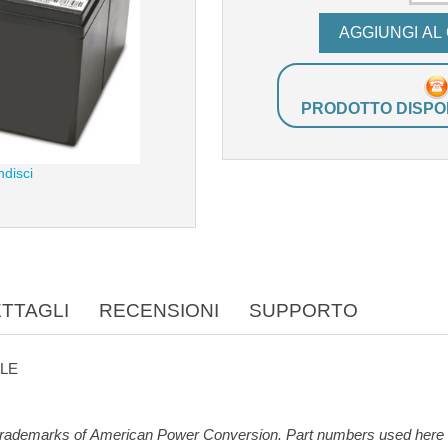
PRODOTTO DISPON
ndisci
TTAGLI
RECENSIONI
SUPPORTO
ILE
can Power Conversion. Part numbers used here are for reference purpose