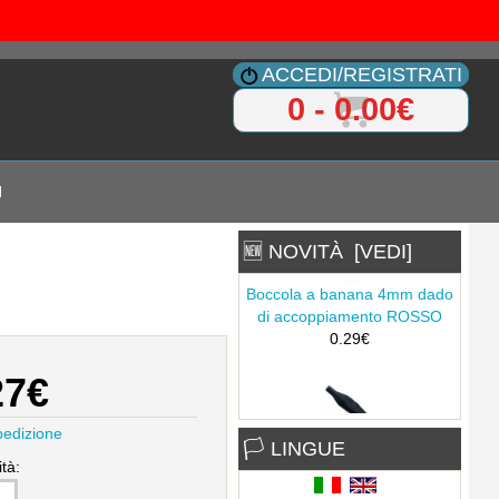
ACCEDI/REGISTRATI
0 - 0.00€
I
🆕 NOVITÀ [VEDI]
Boccola a banana 4mm dado
di accoppiamento ROSSO
0.29€
27€
pedizione
🏳 LINGUE
Pinza a coccodrillo L 44 mm.
tà:
Guaina nera
0.12€