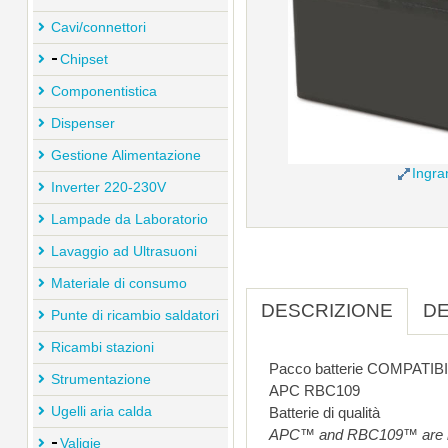
Cavi/connettori
Chipset
Componentistica
Dispenser
Gestione Alimentazione
Ingra
Inverter 220-230V
Lampade da Laboratorio
Lavaggio ad Ultrasuoni
Materiale di consumo
DESCRIZIONE
DE
Punte di ricambio saldatori
Ricambi stazioni
Pacco batterie COMPATIB
Strumentazione
APC RBC109
Ugelli aria calda
Batterie di qualità
APC™ and RBC109™ are rademarks of Ameri
Valigie