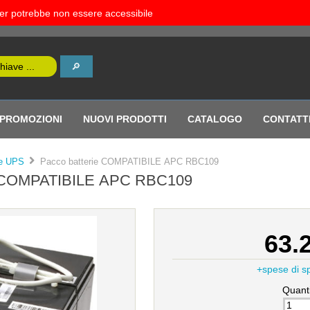
rver potrebbe non essere accessibile
PROMOZIONI
NUOVI PRODOTTI
CATALOGO
CONTATT
ie UPS
Pacco batterie COMPATIBILE APC RBC109
COMPATIBILE APC RBC109
63.
+spese di s
Quanti