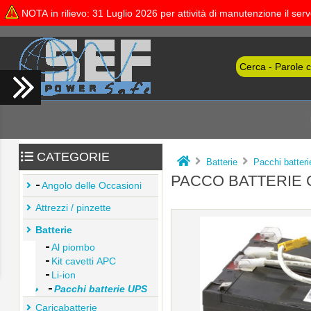
NOTA in rilievo: 31 Luglio 2026 per attività di manutenzione il se
CATEGORIE
Batterie
Pacchi batter
PACCO BATTERIE 
Angolo delle Occasioni
Attrezzi / pinzette
Batterie
Al piombo
Kit cavetti APC
Li-ion
Pacchi batterie UPS
Caricabatterie