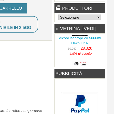
🏭 PRODUTTORI
Pinza a coccodrillo L 28 mm.
IBILE IN 2-5GG
⭐ VETRINA [VEDI]
Guaina nera
0.17€
Alcool Isopropilico 5000ml
Deko I.P.A.
28.32€
30.94€
8.5% di sconto
Kleps 30 puntale a siringa
Rosso
10.76€
PUBBLICITÀ
Antivibrante (Silent Block)
Maschio-Femmina M8
1.20€
1.95€
Boccola a banana 4mm dado
38.8% di sconto
di accoppiamento NERO
0.29€