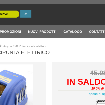
PROMOZIONI
NUOVI PRODOTTI
CATALOGO
CONTATT
Aoyue 128 Puliscipunta elettrico
CIPUNTA ELETTRICO
45.
IN SALDO
10.0% di 
+spese di s
Quanti