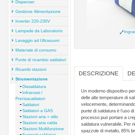
Dispenser
Gestione Alimentazione
Inverter 220-230V
Lampade da Laboratorio
Ingra
Lavaggio ad Ultrasuoni
Materiale di consumo
Punte di ricambio saldatori
Ricambi stazioni
DESCRIZIONE
DE
Strumentazione
Dissaldatura
Un moderno dispositivo per la pulizia pun
Infrarossi /
delle alte temperature di saldatura nella lavorazione di saldatura senza piombo le pun
Prerisacaldatori
velocemente, determinando un deterio
Saldatori
punte di saldatura è l'uso di spugne bagnate. Tramite l'acqu
Saldatori a GAS
Stazioni aria + stilo
processo può portare a crepe sulla superficie delle punte di saldatura, rendendo il nucleo di rame all'interno del punte di
Stazioni aria calda
saldatura vulnerabile. Per ridurre questo tipo di d
Stazioni Multifunzione
spazzole di metallo, 85% bronzo e il 15% in acciaio. Danneggiare lo strato di acciaio della punta di saldatura è escluso a
Supporti saldatori