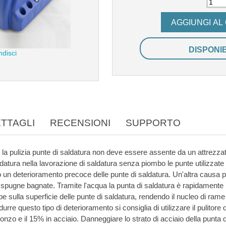
DISPONI
ndisci
TTAGLI
RECENSIONI
SUPPORTO
te di saldatura non deve essere assente da un attrezzato posto di lavoro. A causa
te utilizzate saldatura ossidano molto
ramento precoce delle punte di saldatura. Un'altra causa per la rapida usura delle
a la punta di saldatura è rapidamente raffreddata, questo
eterioramento si consiglia di utilizzare il pulitore di punte Aoyue con