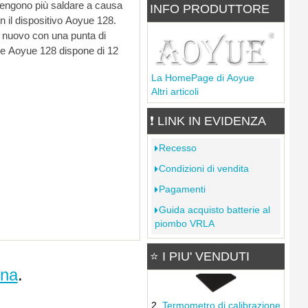
20.74€
24.22€
INFO PRODUTTORE
14.4% di sconto
Alimentatore switching 12V
20A 240W
11.25€
La HomePage di Aoyue
WELDER GAS gas butano
Altri articoli
300ml
1.26€
❗ LINK IN EVIDENZA
Alimentatore switching 12V
3,2A 38W
Recesso
5.16€
Condizioni di vendita
Mini tronchese 125mm
Pagamenti
apertura a molla impugnatura
Guida acquisto batterie al
antiscivolo
Alimentatore switching 12V
piombo VRLA
1.33€
30A 360W
Filtro al carbone attivo
14.23€
⭐ I PIU' VENDUTI
per...
ina
.
Alcool Isopropilico 5000ml
Termometro di calibrazione
Deko I.P.A.