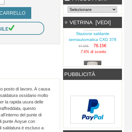
13.42€
⭐ VETRINA [VEDI]
BILE
Alimentatore switching 12V
Stazione saldante
10A 120W
semiautomatica CXG 378
6.71€
78.15€
84.56€
7.6% di sconto
Alimentatore switching 12V
PUBBLICITÀ
10A 120W
8.10€
Isopropilico Multicore PC70i
250ml
1.60€
Alimentatore switching 12V
20A 240W
13.41€
Saldatore GHOST-30 30Watt