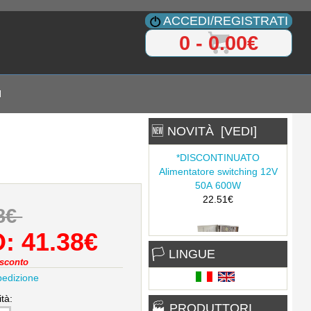
ACCEDI/REGISTRATI
0 - 0.00€
I
🆕 NOVITÀ [VEDI]
*DISCONTINUATO
Alimentatore switching 12V
50A 600W
22.51€
98€
: 41.38€
🏳 LINGUE
sconto
ALIMENTATORE
pedizione
STABILIZZATO BOX
QUADRO DC 12V 3A 4
tà:
🏭 PRODUTTORI
USCITE