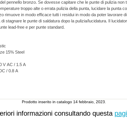
. Se dovesse capitare che le punte di pulizia non tengono più saldare a causa
a punta con il dispositivo Aoyue 128.
do efficace tutti i residui in modo da poter lavorare di nuovo con una punta di
ra. Il lucidatore Aoyue 128 dispone di 12
punte lead-free e per punte standard.
ng): hard plastic
nze 15% Steel
0 V AC / 1.5 A
Power supply output: 12 V DC / 0.8 A
Prodotto inserito in catalogo 14 febbraio, 2023.
teriori informazioni consultando questa
pag