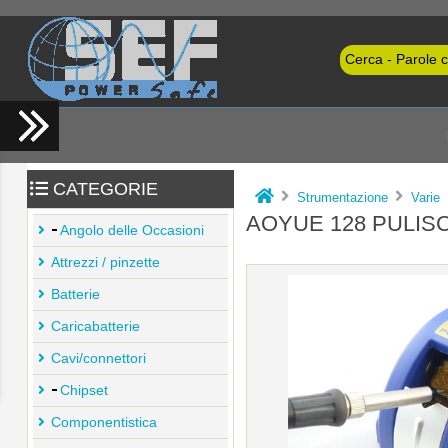
CATEGORIE
Strumentazione
Varie
AOYUE 128 PULIS
Angolo delle Occasioni
Attrezzi / pinzette
Batterie
Caricabatterie
Cavi/connettori
Chipset
Componentistica