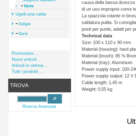
causa della bassa durezza del pennello bronzo
Varie
di un uso improprio come temperature troppo alte o errata pulizia della punta, lucidare l
Ugelli aria calda
La spazzola rotante in bronzo rimuove in mo
saldatura pulita. Si consiglia di stagnare le punte di saldatura dopo la pulizia/lucidatu
Valigie
posti per punte, adatti per 
Varie
Technical data
Size: 100 x 110 x 90 mm
Material (housi
Promozioni ...
Material (brush): 85 % Bro
Nuovi articoli ...
Material (tray): Aluminium
Articoli in vetrina ...
Power supply input: 100-24
Tutti i prodotti ...
Cable length: 1,45 m
TROVA
Weight: 0,55 kg
Ricerca Avanzata
Ul