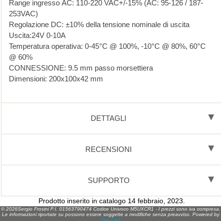
Range ingresso AC: 110-220 VAC+/-15% (AC: 95-126 / 187-
253VAC)
Regolazione DC: ±10% della tensione nominale di uscita
Uscita:24V 0-10A
Temperatura operativa: 0-45°C @ 100%, -10°C @ 80%, 60°C
@ 60%
CONNESSIONE: 9.5 mm passo morsettiera
Dimensioni: 200x100x42 mm
DETTAGLI
RECENSIONI
SUPPORTO
Prodotto inserito in catalogo 14 febbraio, 2023.
© 2026Sergio Frosini P.I. 01563790474 Codice Univoco M5UXCR1 - I prezzi sono iva compresa.
Le informazioni riportate su possono essere soggette a modifiche senza preavviso. Powered by
Zen Cart